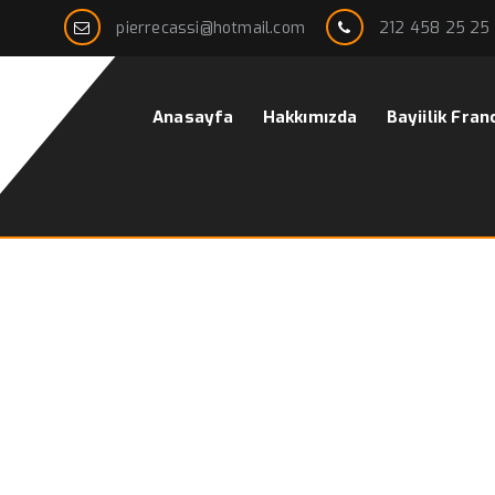
pierrecassi@hotmail.com
212 458 25 25
Anasayfa
Hakkımızda
Bayiilik Fran
fiyatları