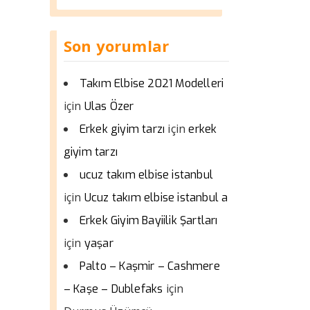
Son yorumlar
Takım Elbise 2021 Modelleri
için
Ulas Özer
için
Erkek giyim tarzı
erkek
giyim tarzı
ucuz takım elbise istanbul
için
Ucuz takım elbise istanbul a
Erkek Giyim Bayiilik Şartları
için
yaşar
Palto – Kaşmir – Cashmere
için
– Kaşe – Dublefaks