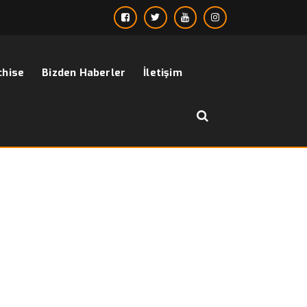
chise
Bizden Haberler
İletişim
››
Pantolon Modelleri ve fiyatları
Anasayfa