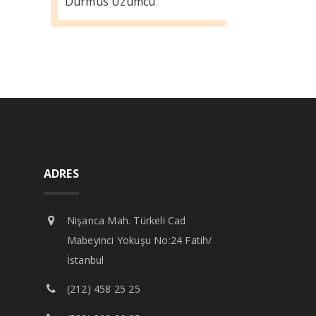
Durmus Üzümcü
ADRES
Nişanca Mah. Türkeli Cad
Mabeyinci Yokuşu No:24 Fatih/
İstanbul
(212) 458 25 25