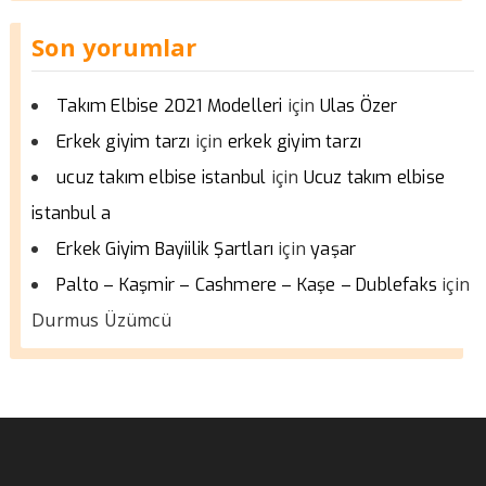
Son yorumlar
için
Takım Elbise 2021 Modelleri
Ulas Özer
için
Erkek giyim tarzı
erkek giyim tarzı
için
ucuz takım elbise istanbul
Ucuz takım elbise
istanbul a
için
Erkek Giyim Bayiilik Şartları
yaşar
için
Palto – Kaşmir – Cashmere – Kaşe – Dublefaks
Durmus Üzümcü