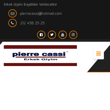
Erkek Giyim Bayilikler Verilecektir
pierrecassi@hotmail.com
212 458 25 25
Pamuk