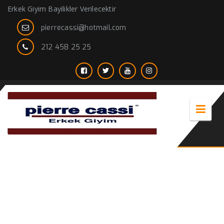
Erkek Giyim Bayilikler Verilecektir
pierrecassi@hotmail.com
212 458 25 25
okul polar