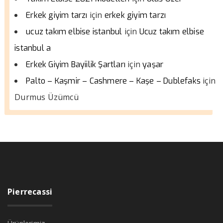
için
Erkek giyim tarzı
erkek giyim tarzı
için
ucuz takım elbise istanbul
Ucuz takım elbise
istanbul a
için
Erkek Giyim Bayiilik Şartları
yaşar
için
Palto – Kaşmir – Cashmere – Kaşe – Dublefaks
Durmus Üzümcü
Pierrecassi