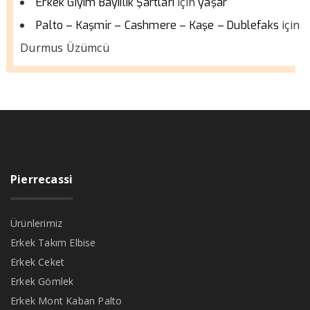
için
Erkek Giyim Bayiilik Şartları
yaşar
için
Palto – Kaşmir – Cashmere – Kaşe – Dublefaks
Durmus Üzümcü
Pierrecassi
Ürünlerimiz
Erkek Takım Elbise
Erkek Ceket
Erkek Gömlek
Erkek Mont Kaban Palto