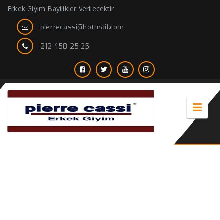
Erkek Giyim Bayilikler Verilecektir
pierrecassi@hotmail.com
212 458 25 25
okul Kıyafetleri