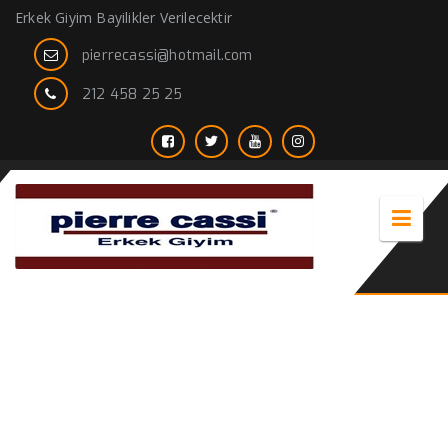
Erkek Giyim Bayilikler Verilecektir
pierrecassi@hotmail.com
212 458 25 25
nisan için damatlik takım