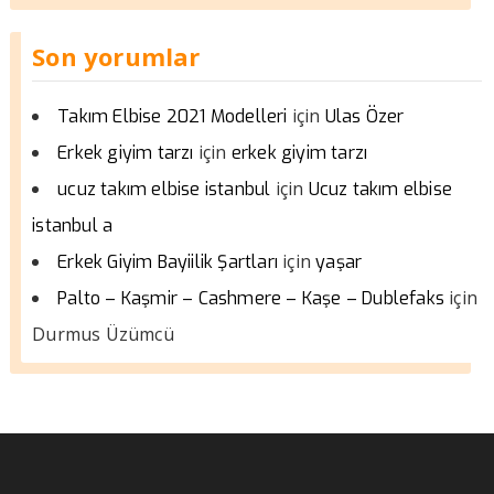
Son yorumlar
için
Takım Elbise 2021 Modelleri
Ulas Özer
için
Erkek giyim tarzı
erkek giyim tarzı
için
ucuz takım elbise istanbul
Ucuz takım elbise
istanbul a
için
Erkek Giyim Bayiilik Şartları
yaşar
için
Palto – Kaşmir – Cashmere – Kaşe – Dublefaks
Durmus Üzümcü