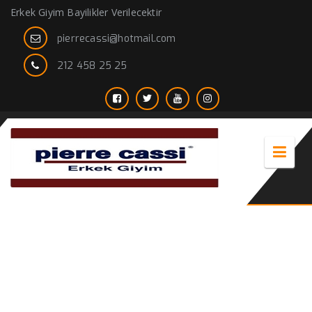
Erkek Giyim Bayilikler Verilecektir
pierrecassi@hotmail.com
212 458 25 25
Nano takım elbise