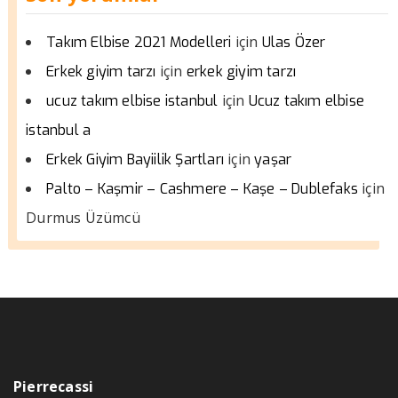
için
Takım Elbise 2021 Modelleri
Ulas Özer
için
Erkek giyim tarzı
erkek giyim tarzı
için
ucuz takım elbise istanbul
Ucuz takım elbise
istanbul a
için
Erkek Giyim Bayiilik Şartları
yaşar
için
Palto – Kaşmir – Cashmere – Kaşe – Dublefaks
Durmus Üzümcü
Pierrecassi