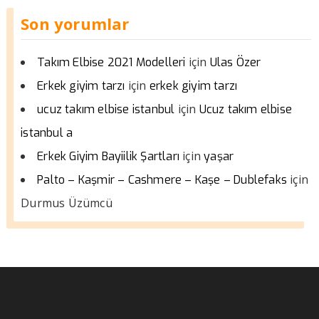
Son yorumlar
için
Takım Elbise 2021 Modelleri
Ulas Özer
için
Erkek giyim tarzı
erkek giyim tarzı
için
ucuz takım elbise istanbul
Ucuz takım elbise
istanbul a
için
Erkek Giyim Bayiilik Şartları
yaşar
için
Palto – Kaşmir – Cashmere – Kaşe – Dublefaks
Durmus Üzümcü