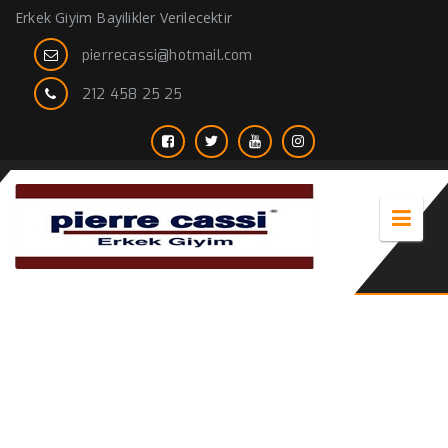
Erkek Giyim Bayilikler Verilecektir
pierrecassi@hotmail.com
212 458 25 25
mürdüm rengi erkek