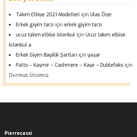
için
Takım Elbise 2021 Modelleri
Ulas Özer
için
Erkek giyim tarzı
erkek giyim tarzı
için
ucuz takım elbise istanbul
Ucuz takım elbise
istanbul a
için
Erkek Giyim Bayiilik Şartları
yaşar
için
Palto – Kaşmir – Cashmere – Kaşe – Dublefaks
Durmus Üzümcü
Pierrecassi