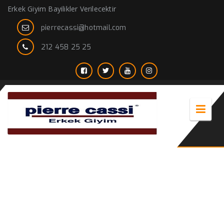
Erkek Giyim Bayilikler Verilecektir
pierrecassi@hotmail.com
212 458 25 25
mor ceket kombinleri erkek