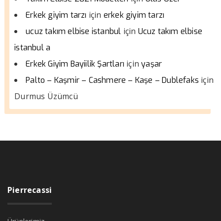
için
Erkek giyim tarzı
erkek giyim tarzı
için
ucuz takım elbise istanbul
Ucuz takım elbise
istanbul a
için
Erkek Giyim Bayiilik Şartları
yaşar
için
Palto – Kaşmir – Cashmere – Kaşe – Dublefaks
Durmus Üzümcü
Pierrecassi