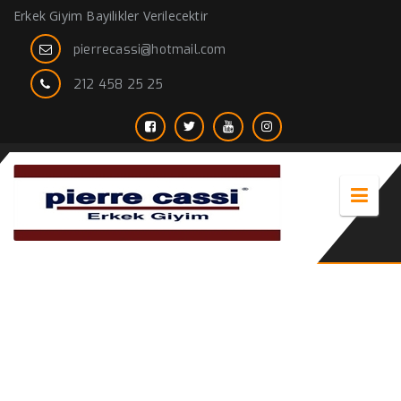
Erkek Giyim Bayilikler Verilecektir
pierrecassi@hotmail.com
212 458 25 25
modern takım elbise erkek