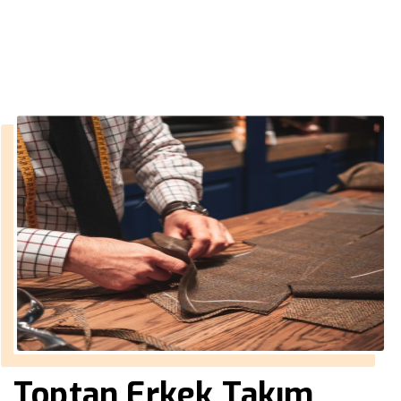
››
merter toptan takım elbise
Anasayfa
Toptan Erkek Takım