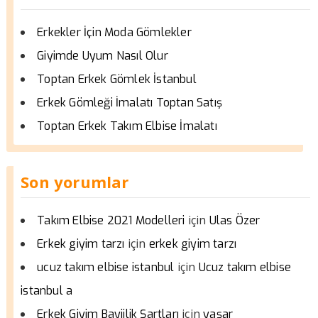
Erkekler İçin Moda Gömlekler
Giyimde Uyum Nasıl Olur
Toptan Erkek Gömlek İstanbul
Erkek Gömleği İmalatı Toptan Satış
Toptan Erkek Takım Elbise İmalatı
Son yorumlar
için
Takım Elbise 2021 Modelleri
Ulas Özer
için
Erkek giyim tarzı
erkek giyim tarzı
için
ucuz takım elbise istanbul
Ucuz takım elbise
istanbul a
için
Erkek Giyim Bayiilik Şartları
yaşar