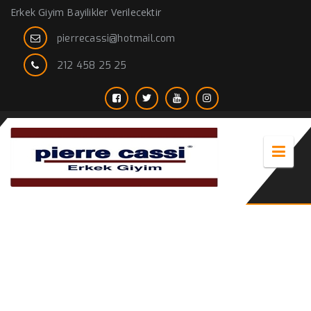
Erkek Giyim Bayilikler Verilecektir
pierrecassi@hotmail.com
212 458 25 25
merter toptan takım elbise