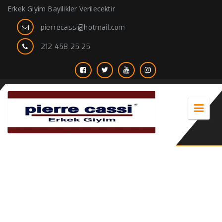
Erkek Giyim Bayilikler Verilecektir
pierrecassi@hotmail.com
212 458 25 25
mavi kırmızı gömlek