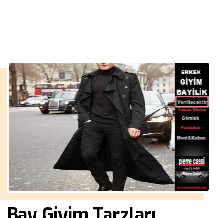
››
mavi kırmızı gömlek
Anasayfa
Bay Giyim Tarzları