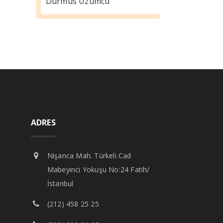
Durmus Üzümcü
ADRES
Nişanca Mah. Türkeli Cad
Mabeyinci Yokuşu No:24 Fatih/
İstanbul
(212) 458 25 25