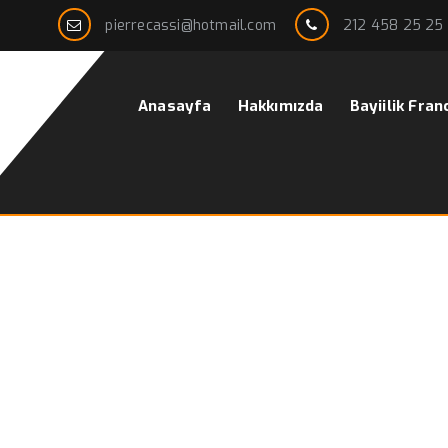
pierrecassi@hotmail.com
212 458 25 25
Anasayfa
Hakkımızda
Bayiilik Fran
lek