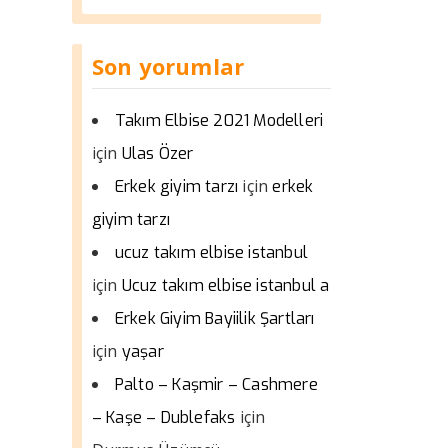
Son yorumlar
Takım Elbise 2021 Modelleri
için
Ulas Özer
için
Erkek giyim tarzı
erkek
giyim tarzı
ucuz takım elbise istanbul
için
Ucuz takım elbise istanbul a
Erkek Giyim Bayiilik Şartları
için
yaşar
Palto – Kaşmir – Cashmere
için
– Kaşe – Dublefaks