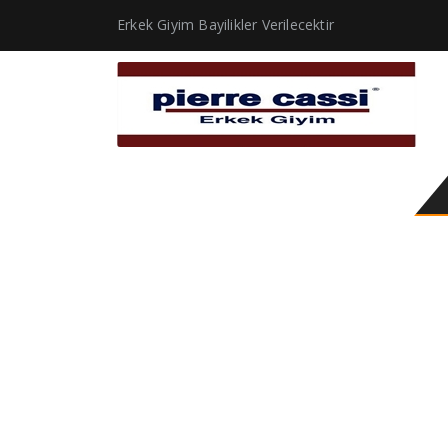
Erkek Giyim Bayilikler Verilecektir
mavi beyaz keten göm