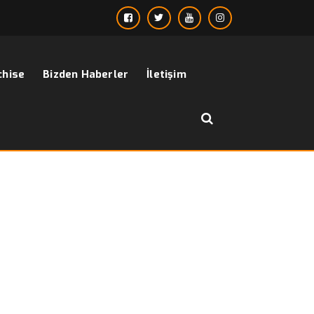
chise
Bizden Haberler
İletişim
››
mavi beyaz keten gömlek
Anasayfa