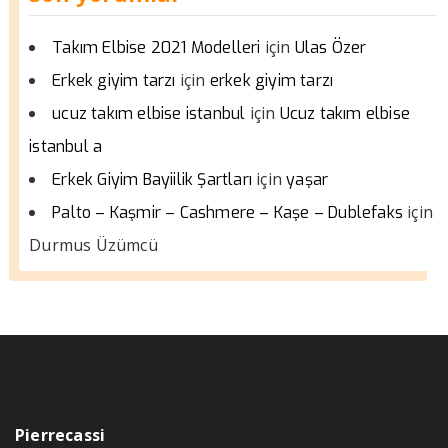
için
Takım Elbise 2021 Modelleri
Ulas Özer
için
Erkek giyim tarzı
erkek giyim tarzı
için
ucuz takım elbise istanbul
Ucuz takım elbise
istanbul a
için
Erkek Giyim Bayiilik Şartları
yaşar
için
Palto – Kaşmir – Cashmere – Kaşe – Dublefaks
Durmus Üzümcü
Pierrecassi