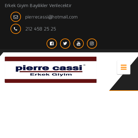
Erkek Giyim Bayilikler Verilecektir
pierrecassi@hotmail.com
212 458 25 25
lüx kıyafetleri