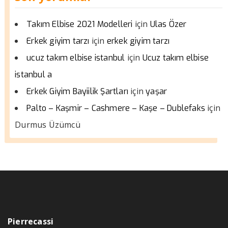
için
Takım Elbise 2021 Modelleri
Ulas Özer
için
Erkek giyim tarzı
erkek giyim tarzı
için
ucuz takım elbise istanbul
Ucuz takım elbise
istanbul a
için
Erkek Giyim Bayiilik Şartları
yaşar
için
Palto – Kaşmir – Cashmere – Kaşe – Dublefaks
Durmus Üzümcü
Pierrecassi