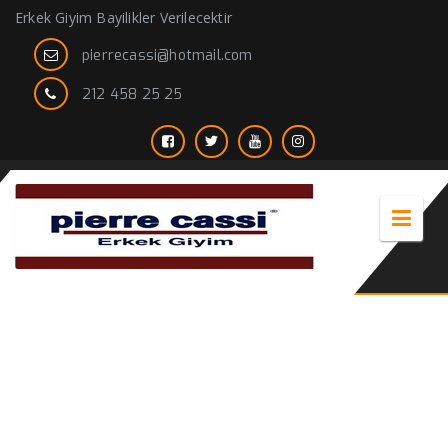
Erkek Giyim Bayilikler Verilecektir
pierrecassi@hotmail.com
212 458 25 25
lise fular