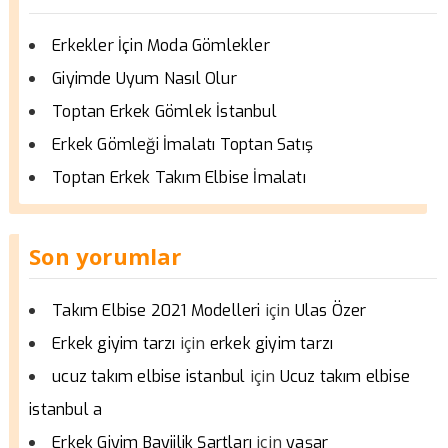
Erkekler İçin Moda Gömlekler
Giyimde Uyum Nasıl Olur
Toptan Erkek Gömlek İstanbul
Erkek Gömleği İmalatı Toptan Satış
Toptan Erkek Takım Elbise İmalatı
Son yorumlar
için
Takım Elbise 2021 Modelleri
Ulas Özer
için
Erkek giyim tarzı
erkek giyim tarzı
için
ucuz takım elbise istanbul
Ucuz takım elbise
istanbul a
için
Erkek Giyim Bayiilik Şartları
yaşar