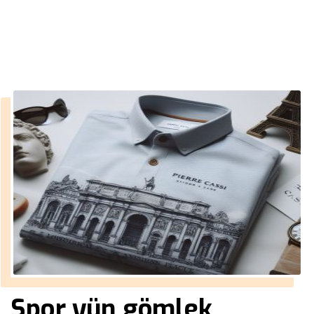
››
lacivert tek ceket
Anasayfa
Spor yün gömlek