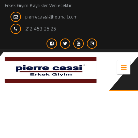
Erkek Giyim Bayilikler Verilecektir
pierrecassi@hotmail.com
212 458 25 25
lacivert tek ceket