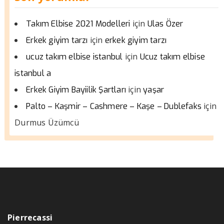
için
Takım Elbise 2021 Modelleri
Ulas Özer
için
Erkek giyim tarzı
erkek giyim tarzı
için
ucuz takım elbise istanbul
Ucuz takım elbise
istanbul a
için
Erkek Giyim Bayiilik Şartları
yaşar
için
Palto – Kaşmir – Cashmere – Kaşe – Dublefaks
Durmus Üzümcü
Pierrecassi