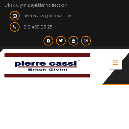
Erkek Giyim Bayilikler Verilecektir
pierrecassi@hotmail.com
212 458 25 25
lacivert çizgili kravat