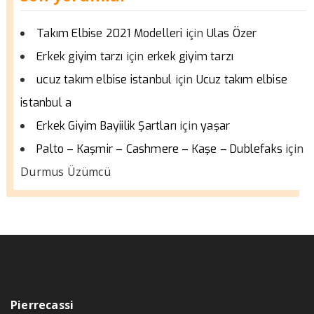
için
Takım Elbise 2021 Modelleri
Ulas Özer
için
Erkek giyim tarzı
erkek giyim tarzı
için
ucuz takım elbise istanbul
Ucuz takım elbise
istanbul a
için
Erkek Giyim Bayiilik Şartları
yaşar
için
Palto – Kaşmir – Cashmere – Kaşe – Dublefaks
Durmus Üzümcü
Pierrecassi