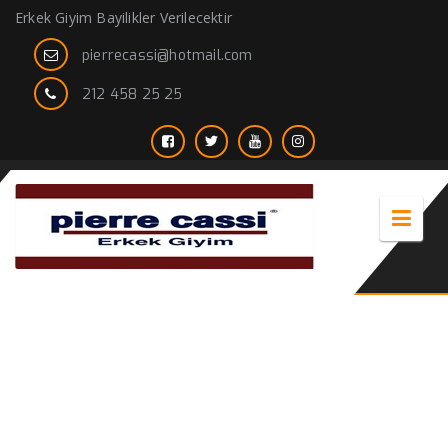
Erkek Giyim Bayilikler Verilecektir
pierrecassi@hotmail.com
212 458 25 25
kürk yaka erkek palto