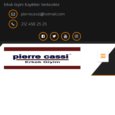
Erkek Giyim Bayilikler Verilecektir
pierrecassi@hotmail.com
212 458 25 25
kürk erkek kaban