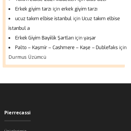
için
Erkek giyim tarzı
erkek giyim tarzı
için
ucuz takım elbise istanbul
Ucuz takım elbise
istanbul a
için
Erkek Giyim Bayiilik Şartları
yaşar
için
Palto – Kaşmir – Cashmere – Kaşe – Dublefaks
Durmus Üzümcü
Pierrecassi