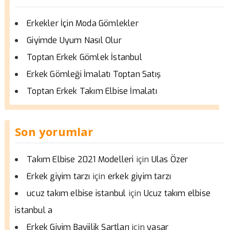
Erkekler İçin Moda Gömlekler
Giyimde Uyum Nasıl Olur
Toptan Erkek Gömlek İstanbul
Erkek Gömleği İmalatı Toptan Satış
Toptan Erkek Takım Elbise İmalatı
Son yorumlar
için
Takım Elbise 2021 Modelleri
Ulas Özer
için
Erkek giyim tarzı
erkek giyim tarzı
için
ucuz takım elbise istanbul
Ucuz takım elbise
istanbul a
için
Erkek Giyim Bayiilik Şartları
yaşar