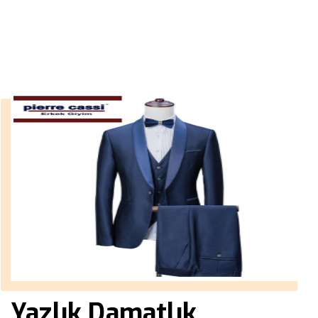
››
krem kaban erkek
Anasayfa
Yazlık Damatlık