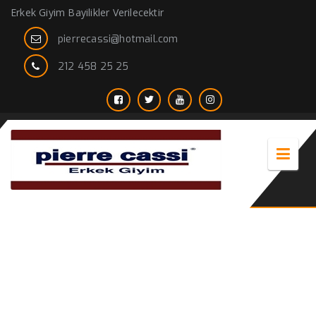
Erkek Giyim Bayilikler Verilecektir
pierrecassi@hotmail.com
212 458 25 25
krem kaban erkek