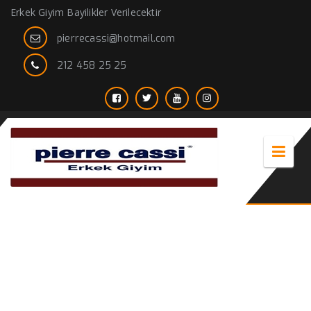
Erkek Giyim Bayilikler Verilecektir
pierrecassi@hotmail.com
212 458 25 25
kravat wallpaper