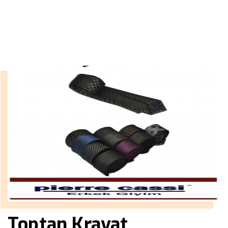
››
kravat wallpaper
Anasayfa
Toptan Kravat