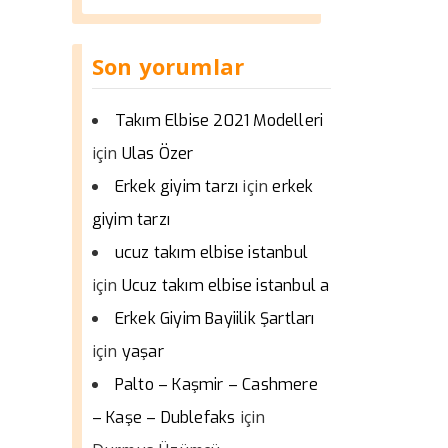
Son yorumlar
Takım Elbise 2021 Modelleri
için
Ulas Özer
için
Erkek giyim tarzı
erkek
giyim tarzı
ucuz takım elbise istanbul
için
Ucuz takım elbise istanbul a
Erkek Giyim Bayiilik Şartları
için
yaşar
Palto – Kaşmir – Cashmere
için
– Kaşe – Dublefaks