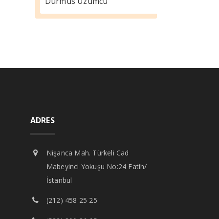
Durmus Üzümcü
ADRES
Nişanca Mah. Türkeli Cad
Mabeyinci Yokuşu No:24 Fatih/
İstanbul
(212) 458 25 25