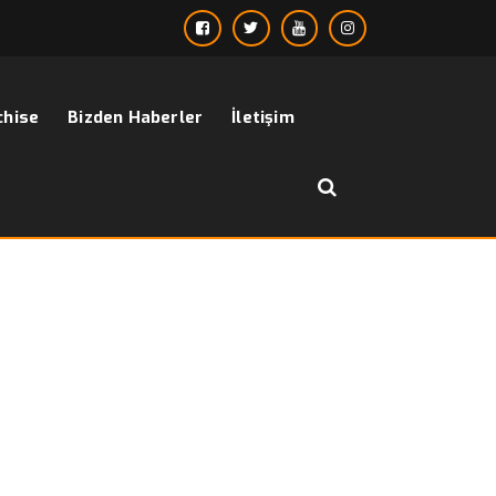
chise
Bizden Haberler
İletişim
››
kravat ucuz
Anasayfa