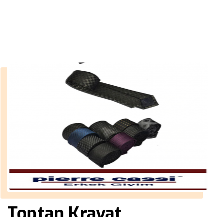
››
kravat tokası
Anasayfa
Toptan Kravat