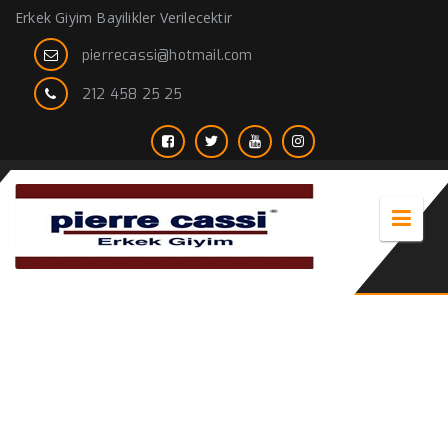
Erkek Giyim Bayilikler Verilecektir
pierrecassi@hotmail.com
212 458 25 25
kravat tokası