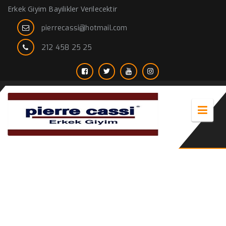
Erkek Giyim Bayilikler Verilecektir
pierrecassi@hotmail.com
212 458 25 25
kravat png