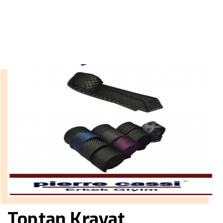
››
kravat png
Anasayfa
Toptan Kravat