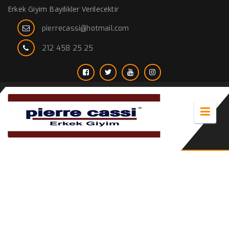
Erkek Giyim Bayilikler Verilecektir
pierrecassi@hotmail.com
212 458 25 25
kravat origin