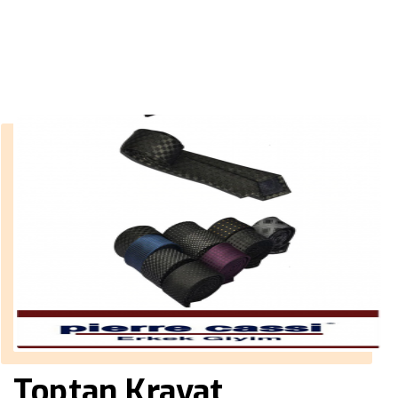
››
kravat origin
Anasayfa
Toptan Kravat