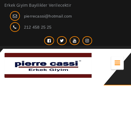
Erkek Giyim Bayilikler Verilecektir
pierrecassi@hotmail.com
212 458 25 25
kravat hangi ülkede icat