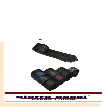
edilmiştir
››
kravat hangi ülkede icat edilmiştir
Anasayfa