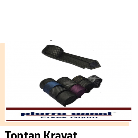
››
kravat almanca
Anasayfa
Toptan Kravat