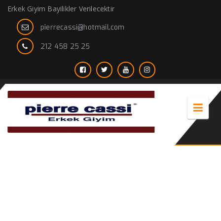
Erkek Giyim Bayilikler Verilecektir
pierrecassi@hotmail.com
212 458 25 25
kravat almanca