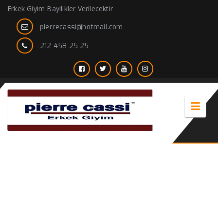
Erkek Giyim Bayilikler Verilecektir
pierrecassi@hotmail.com
212 458 25 25
Koruma Gömlegi