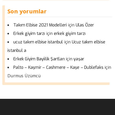
Son yorumlar
için
Takım Elbise 2021 Modelleri
Ulas Özer
için
Erkek giyim tarzı
erkek giyim tarzı
için
ucuz takım elbise istanbul
Ucuz takım elbise
istanbul a
için
Erkek Giyim Bayiilik Şartları
yaşar
için
Palto – Kaşmir – Cashmere – Kaşe – Dublefaks
Durmus Üzümcü