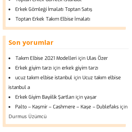
Erkek Gömleği İmalatı Toptan Satış
Toptan Erkek Takım Elbise İmalatı
Son yorumlar
için
Takım Elbise 2021 Modelleri
Ulas Özer
için
Erkek giyim tarzı
erkek giyim tarzı
için
ucuz takım elbise istanbul
Ucuz takım elbise
istanbul a
için
Erkek Giyim Bayiilik Şartları
yaşar
için
Palto – Kaşmir – Cashmere – Kaşe – Dublefaks
Durmus Üzümcü