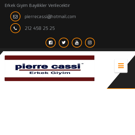
Erkek Giyim Bayilikler Verilecektir
pierrecassi@hotmail.com
212 458 25 25
Klasik Ceket