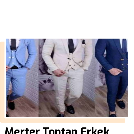
››
Klasik Ceket
Anasayfa
Merter Toptan Erkek