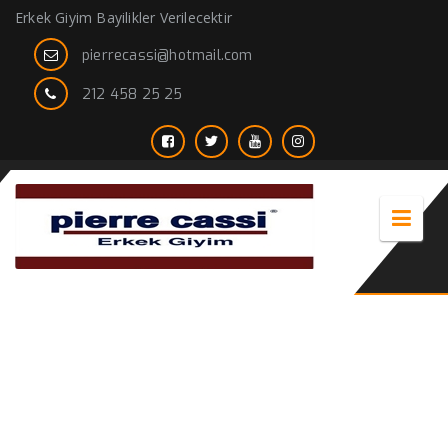
Erkek Giyim Bayilikler Verilecektir
pierrecassi@hotmail.com
212 458 25 25
kislik ceket mont erkek