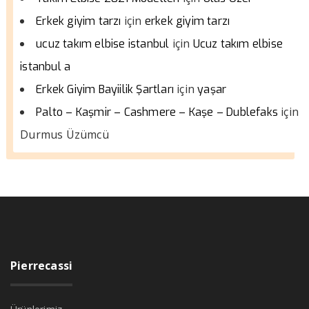
için
Erkek giyim tarzı
erkek giyim tarzı
için
ucuz takım elbise istanbul
Ucuz takım elbise
istanbul a
için
Erkek Giyim Bayiilik Şartları
yaşar
için
Palto – Kaşmir – Cashmere – Kaşe – Dublefaks
Durmus Üzümcü
Pierrecassi