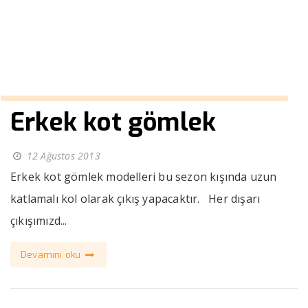
››
kislik ceket mont erkek
Anasayfa
Erkek kot gömlek
12 Ağustos 2013
Erkek kot gömlek modelleri bu sezon kışında uzun
katlamalı kol olarak çıkış yapacaktır. Her dışarı
çıkışımızd...
Devamını oku