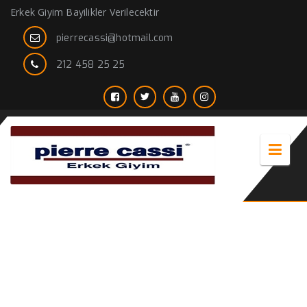
Erkek Giyim Bayilikler Verilecektir
pierrecassi@hotmail.com
212 458 25 25
kışlık blazer ceket erkek