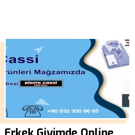
››
kışlık blazer ceket erkek
Anasayfa
Erkek Giyimde Online