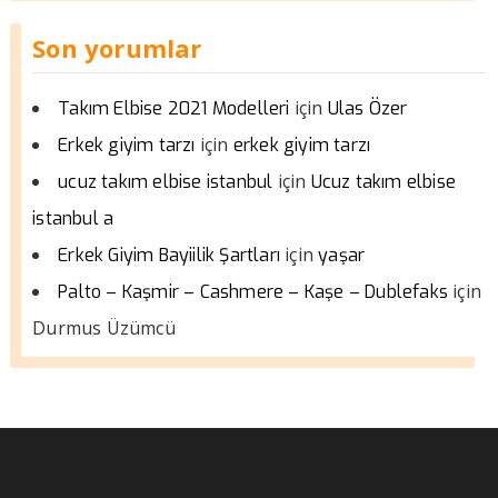
Son yorumlar
için
Takım Elbise 2021 Modelleri
Ulas Özer
için
Erkek giyim tarzı
erkek giyim tarzı
için
ucuz takım elbise istanbul
Ucuz takım elbise
istanbul a
için
Erkek Giyim Bayiilik Şartları
yaşar
için
Palto – Kaşmir – Cashmere – Kaşe – Dublefaks
Durmus Üzümcü