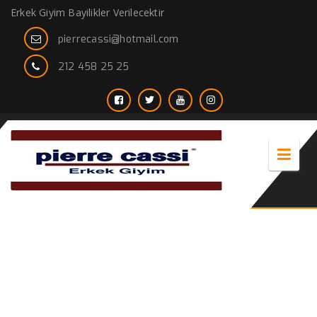
Erkek Giyim Bayilikler Verilecektir
pierrecassi@hotmail.com
212 458 25 25
kırmızı kısa kollu gömlek