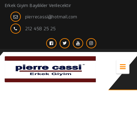
Erkek Giyim Bayilikler Verilecektir
pierrecassi@hotmail.com
212 458 25 25
kırmızı gömlek siyah