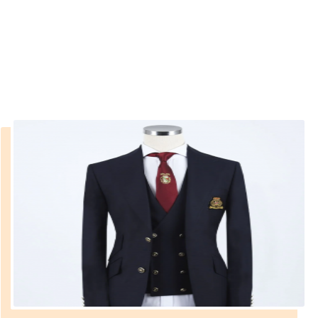
pantolon
››
kırmızı gömlek siyah pantolon
Anasayfa