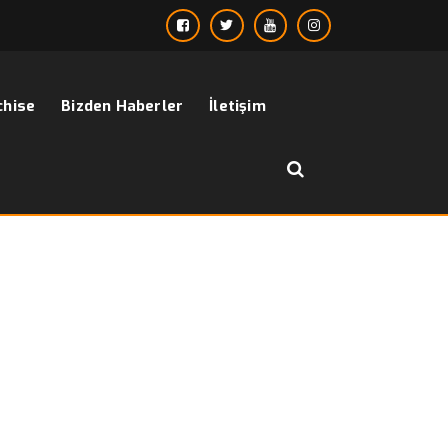
chise
Bizden Haberler
İletişim
››
kırmızı erkek gömlek modelleri
Anasayfa