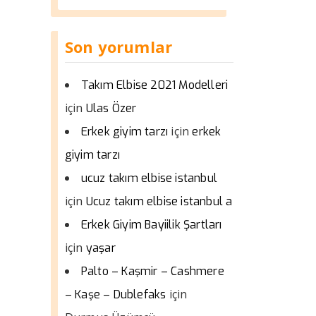
Son yorumlar
Takım Elbise 2021 Modelleri
için
Ulas Özer
için
Erkek giyim tarzı
erkek
giyim tarzı
ucuz takım elbise istanbul
için
Ucuz takım elbise istanbul a
Erkek Giyim Bayiilik Şartları
için
yaşar
Palto – Kaşmir – Cashmere
için
– Kaşe – Dublefaks