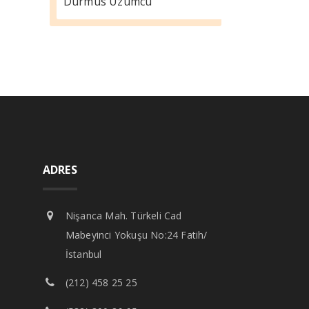
Durmus Üzümcü
ADRES
Nişanca Mah. Türkeli Cad
Mabeyinci Yokuşu No:24 Fatih/
İstanbul
(212) 458 25 25