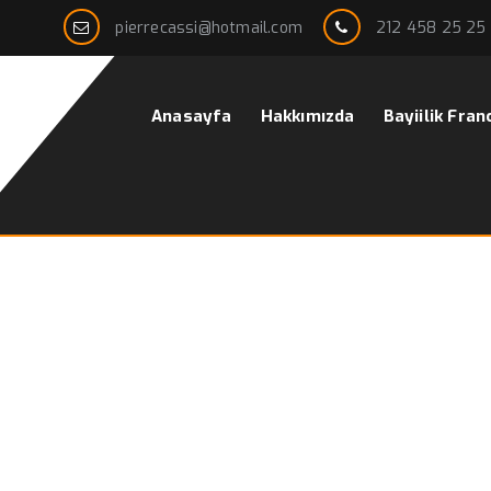
pierrecassi@hotmail.com
212 458 25 25
Anasayfa
Hakkımızda
Bayiilik Fran
modelleri