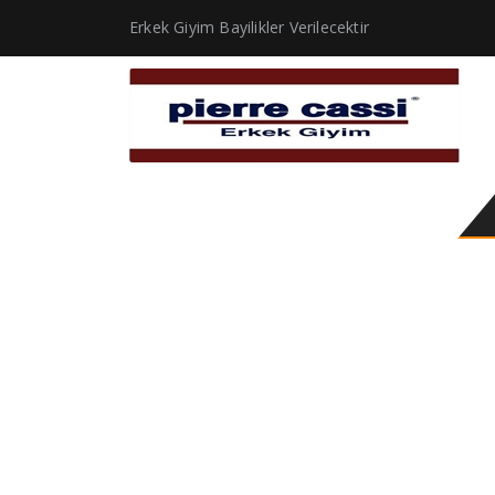
Erkek Giyim Bayilikler Verilecektir
kırmızı erkek gömlek 