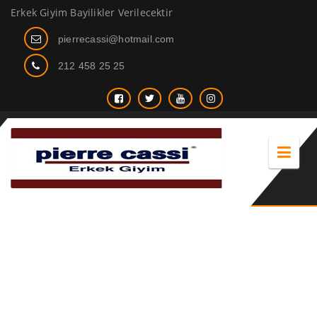
Erkek Giyim Bayilikler Verilecektir
pierrecassi@hotmail.com
212 458 25 25
Keten Pantolon erkek 2021