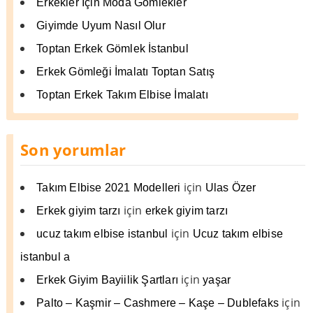
Erkekler İçin Moda Gömlekler
Giyimde Uyum Nasıl Olur
Toptan Erkek Gömlek İstanbul
Erkek Gömleği İmalatı Toptan Satış
Toptan Erkek Takım Elbise İmalatı
Son yorumlar
için
Takım Elbise 2021 Modelleri
Ulas Özer
için
Erkek giyim tarzı
erkek giyim tarzı
için
ucuz takım elbise istanbul
Ucuz takım elbise
istanbul a
için
Erkek Giyim Bayiilik Şartları
yaşar
için
Palto – Kaşmir – Cashmere – Kaşe – Dublefaks