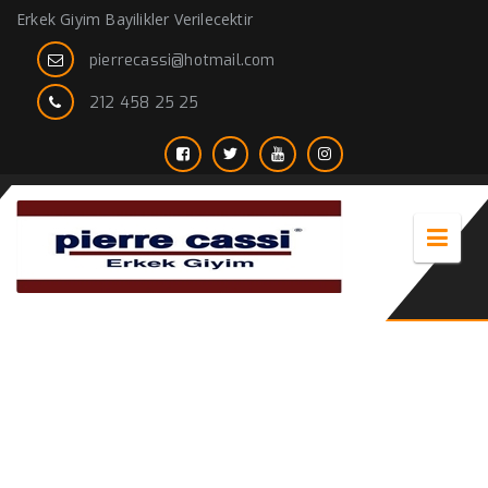
Erkek Giyim Bayilikler Verilecektir
pierrecassi@hotmail.com
212 458 25 25
kaşe mont erkek