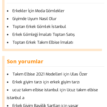
Erkekler İçin Moda Gömlekler
Giyimde Uyum Nasıl Olur
Toptan Erkek Gömlek İstanbul
Erkek Gömleği İmalatı Toptan Satış
Toptan Erkek Takım Elbise İmalatı
Son yorumlar
için
Takım Elbise 2021 Modelleri
Ulas Özer
için
Erkek giyim tarzı
erkek giyim tarzı
için
ucuz takım elbise istanbul
Ucuz takım elbise
istanbul a
için
Erkek Giyim Bayiilik Şartları
yaşar