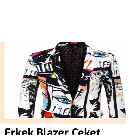
››
kaşe mont erkek
Anasayfa
Erkek Blazer Ceket