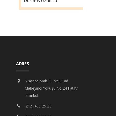
Durmus Üzümcü
ADRES
Nişanca Mah. Türkeli Cad
Mabeyinci Yokuşu No:24 Fatih/
İstanbul
(212) 458 25 25