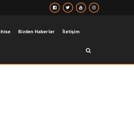
chise
Bizden Haberler
İletişim
››
kapşonu tüylü mont erkek
Anasayfa