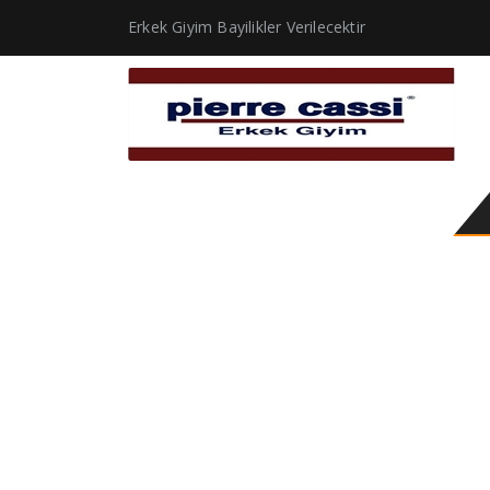
Erkek Giyim Bayilikler Verilecektir
kapşonu tüylü mont e