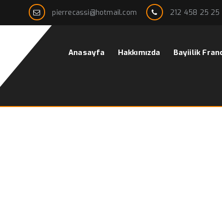
pierrecassi@hotmail.com
212 458 25 25
Anasayfa
Hakkımızda
Bayiilik Fran
rkek