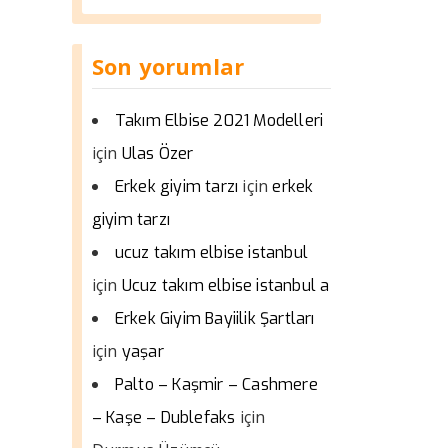
Son yorumlar
Takım Elbise 2021 Modelleri
için
Ulas Özer
için
Erkek giyim tarzı
erkek
giyim tarzı
ucuz takım elbise istanbul
için
Ucuz takım elbise istanbul a
Erkek Giyim Bayiilik Şartları
için
yaşar
Palto – Kaşmir – Cashmere
için
– Kaşe – Dublefaks