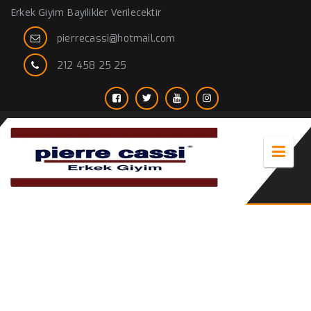
Erkek Giyim Bayilikler Verilecektir
pierrecassi@hotmail.com
212 458 25 25
Kapşonlu trençkot