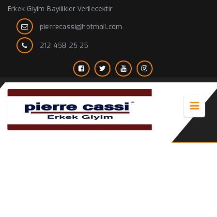
Erkek Giyim Bayilikler Verilecektir
pierrecassi@hotmail.com
212 458 25 25
kaliteli erkek kaban