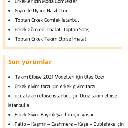
Erkekler İçin Moda Gömlekler
Giyimde Uyum Nasıl Olur
Toptan Erkek Gömlek İstanbul
Erkek Gömleği İmalatı Toptan Satış
Toptan Erkek Takım Elbise İmalatı
Son yorumlar
için
Takım Elbise 2021 Modelleri
Ulas Özer
için
Erkek giyim tarzı
erkek giyim tarzı
için
ucuz takım elbise istanbul
Ucuz takım elbise
istanbul a
için
Erkek Giyim Bayiilik Şartları
yaşar
için
Palto – Kaşmir – Cashmere – Kaşe – Dublefaks