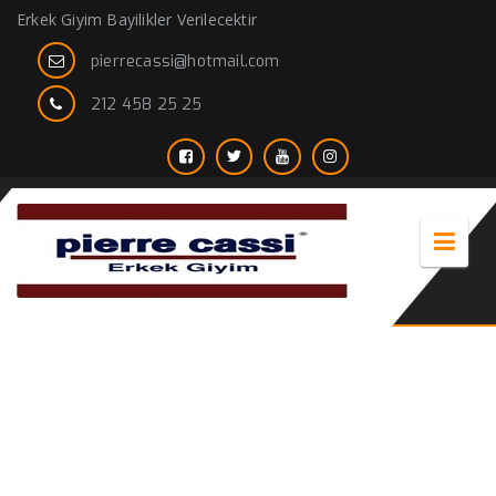
Erkek Giyim Bayilikler Verilecektir
pierrecassi@hotmail.com
212 458 25 25
kalın kanvas pantolonlar