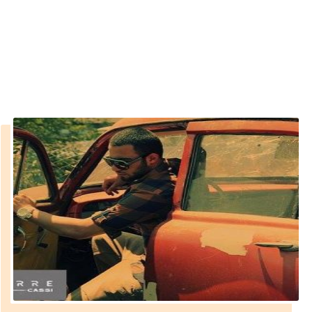
erkek
››
kahverengi takım elbise erkek
Anasayfa