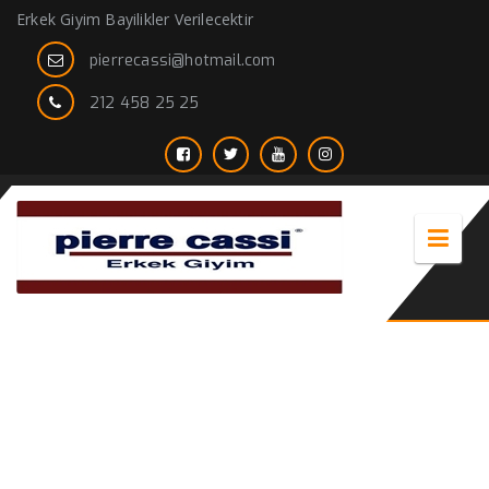
Erkek Giyim Bayilikler Verilecektir
pierrecassi@hotmail.com
212 458 25 25
kahverengi takım elbise