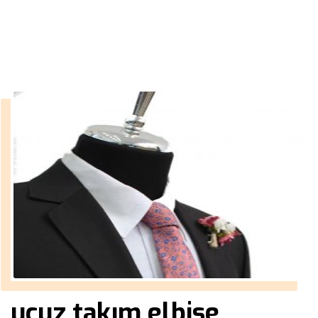
››
iş fikirleri ek
Anasayfa
ucuz takım elbise