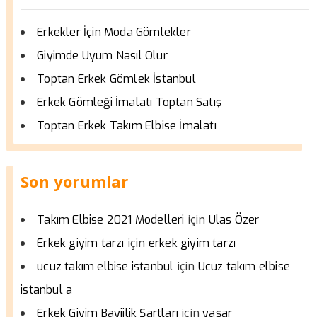
Erkekler İçin Moda Gömlekler
Giyimde Uyum Nasıl Olur
Toptan Erkek Gömlek İstanbul
Erkek Gömleği İmalatı Toptan Satış
Toptan Erkek Takım Elbise İmalatı
Son yorumlar
için
Takım Elbise 2021 Modelleri
Ulas Özer
için
Erkek giyim tarzı
erkek giyim tarzı
için
ucuz takım elbise istanbul
Ucuz takım elbise
istanbul a
için
Erkek Giyim Bayiilik Şartları
yaşar