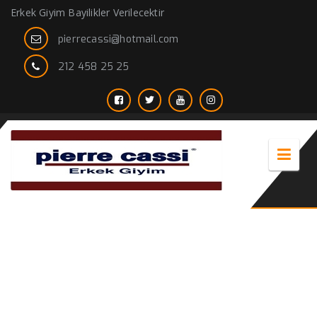
Erkek Giyim Bayilikler Verilecektir
pierrecassi@hotmail.com
212 458 25 25
iş fikirleri ek