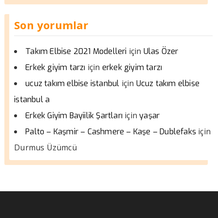
Son yorumlar
için
Takım Elbise 2021 Modelleri
Ulas Özer
için
Erkek giyim tarzı
erkek giyim tarzı
için
ucuz takım elbise istanbul
Ucuz takım elbise
istanbul a
için
Erkek Giyim Bayiilik Şartları
yaşar
için
Palto – Kaşmir – Cashmere – Kaşe – Dublefaks
Durmus Üzümcü