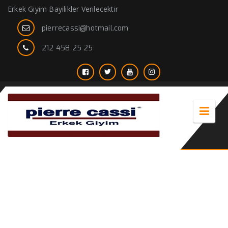
Erkek Giyim Bayilikler Verilecektir
pierrecassi@hotmail.com
212 458 25 25
indirimli erkek kaban