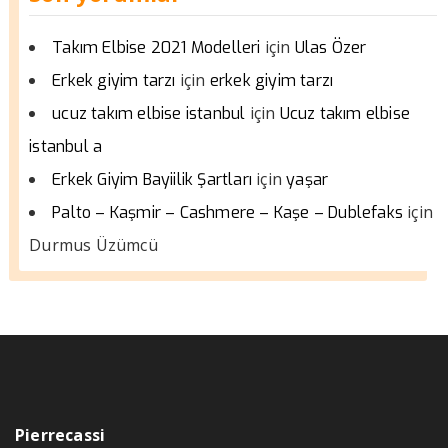
için
Takım Elbise 2021 Modelleri
Ulas Özer
için
Erkek giyim tarzı
erkek giyim tarzı
için
ucuz takım elbise istanbul
Ucuz takım elbise
istanbul a
için
Erkek Giyim Bayiilik Şartları
yaşar
için
Palto – Kaşmir – Cashmere – Kaşe – Dublefaks
Durmus Üzümcü
Pierrecassi