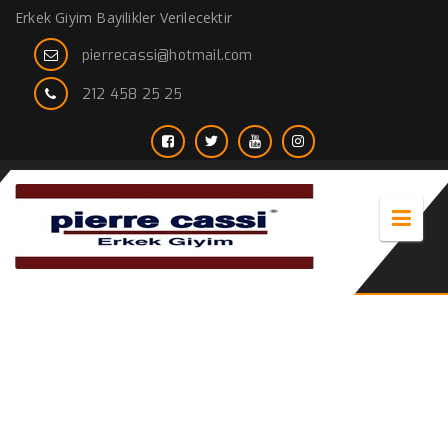
Erkek Giyim Bayilikler Verilecektir
pierrecassi@hotmail.com
212 458 25 25
ilkokul triko