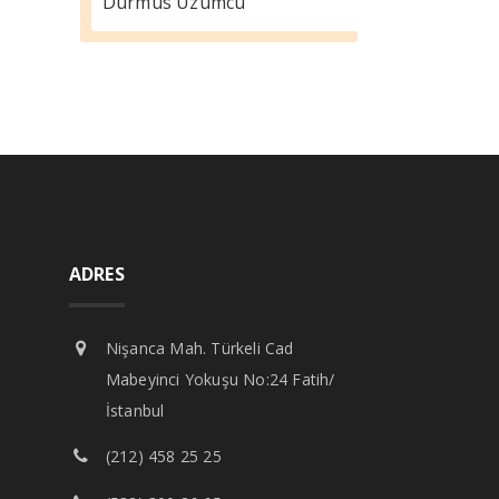
Durmus Üzümcü
ADRES
Nişanca Mah. Türkeli Cad
Mabeyinci Yokuşu No:24 Fatih/
İstanbul
(212) 458 25 25