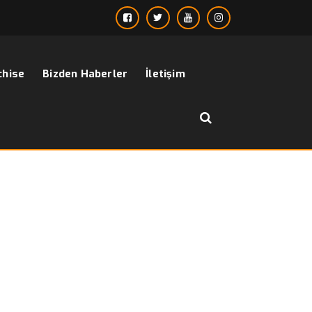
chise
Bizden Haberler
İletişim
››
hardal gömlek erkek
Anasayfa