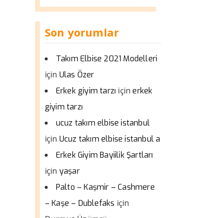
Son yorumlar
Takım Elbise 2021 Modelleri
için
Ulas Özer
için
Erkek giyim tarzı
erkek
giyim tarzı
ucuz takım elbise istanbul
için
Ucuz takım elbise istanbul a
Erkek Giyim Bayiilik Şartları
için
yaşar
Palto – Kaşmir – Cashmere
için
– Kaşe – Dublefaks