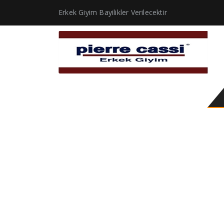
Erkek Giyim Bayilikler Verilecektir
hardal gömlek erkek