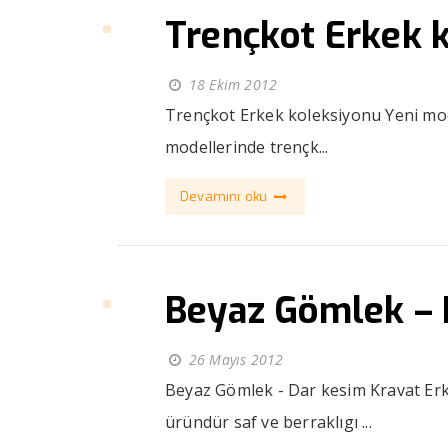
Trençkot Erkek 
18 Ekim 2012
Trençkot Erkek koleksiyonu Yeni moda
modellerinde trençk...
Devamını oku
Beyaz Gömlek – 
26 Mayıs 2012
Beyaz Gömlek - Dar kesim Kravat Erke
üründür saf ve berraklıgı ...