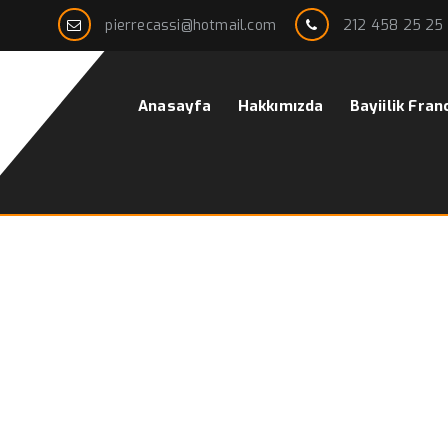
pierrecassi@hotmail.com
212 458 25 25
Anasayfa
Hakkımızda
Bayiilik Fran
n erkek