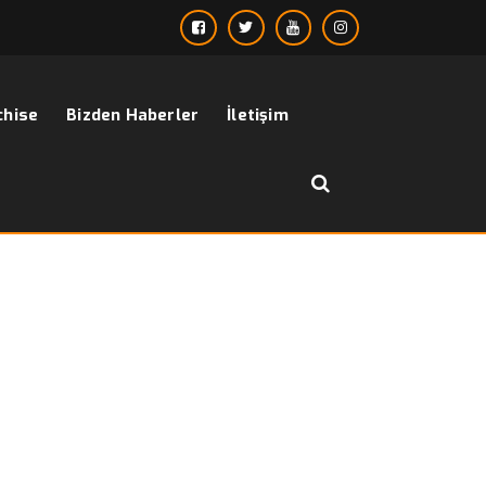
chise
Bizden Haberler
İletişim
››
hakim yaka uzun kaban erkek
Anasayfa