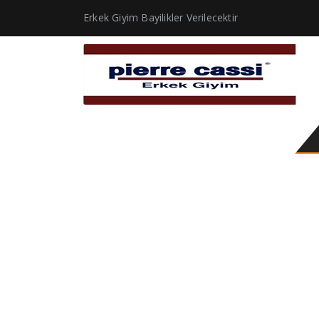
Erkek Giyim Bayilikler Verilecektir
hakim yaka uzun kaba