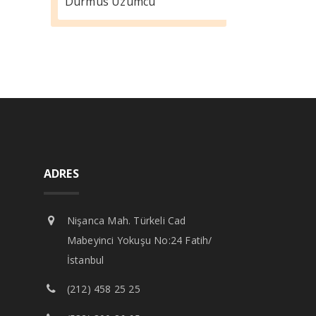
Durmus Üzümcü
ADRES
Nişanca Mah. Türkeli Cad
Mabeyinci Yokuşu No:24 Fatih/
İstanbul
(212) 458 25 25