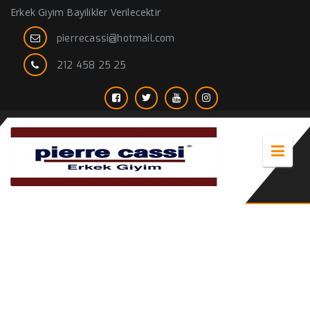
Erkek Giyim Bayilikler Verilecektir
pierrecassi@hotmail.com
212 458 25 25
hakim yaka mont erkek