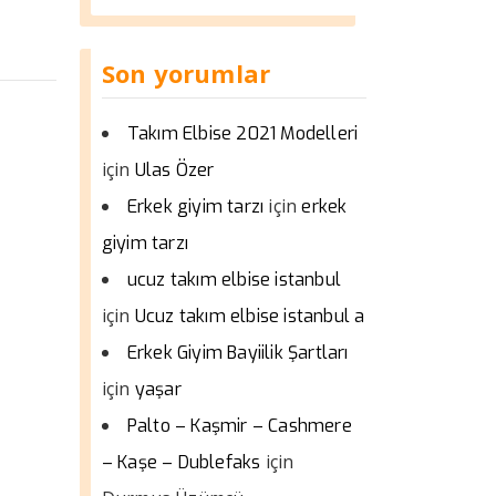
Son yorumlar
Takım Elbise 2021 Modelleri
için
Ulas Özer
için
Erkek giyim tarzı
erkek
giyim tarzı
ucuz takım elbise istanbul
için
Ucuz takım elbise istanbul a
Erkek Giyim Bayiilik Şartları
için
yaşar
Palto – Kaşmir – Cashmere
için
– Kaşe – Dublefaks