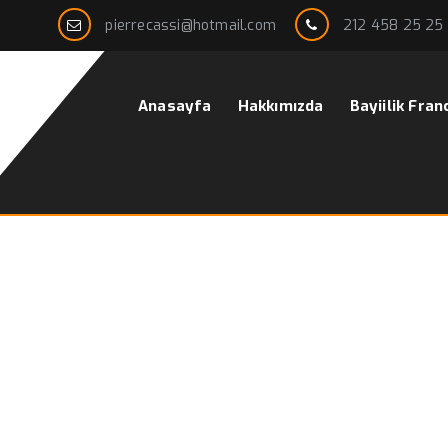
pierrecassi@hotmail.com
212 458 25 25
Anasayfa
Hakkımızda
Bayiilik Fran
kek modelleri