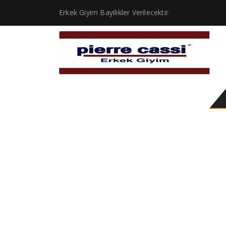
Erkek Giyim Bayilikler Verilecektir
hakim yaka gömlek er