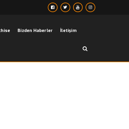
chise
Bizden Haberler
İletişim
››
hakim yaka gömlek erkek modelleri
Anasayfa