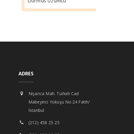
Durmus Üzümcü
ADRES
Nişanca Mah. Türkeli Cad
Mabeyinci Yokuşu No:24 Fatih/
İstanbul
(212) 458 25 25