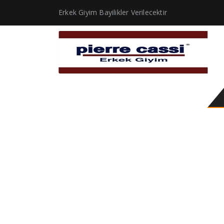
Erkek Giyim Bayilikler Verilecektir
hakim yaka gömlek er