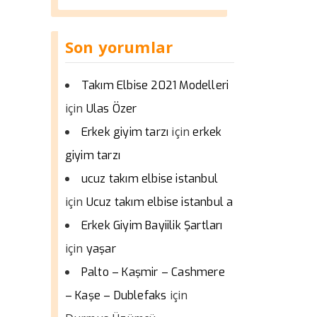
Son yorumlar
Takım Elbise 2021 Modelleri
için
Ulas Özer
için
Erkek giyim tarzı
erkek
giyim tarzı
ucuz takım elbise istanbul
için
Ucuz takım elbise istanbul a
Erkek Giyim Bayiilik Şartları
için
yaşar
Palto – Kaşmir – Cashmere
için
– Kaşe – Dublefaks