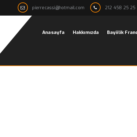
pierrecassi@hotmail.com
212 458 25 25
Anasayfa
Hakkımızda
Bayiilik Fran
kek mavi