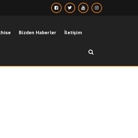
chise
Bizden Haberler
İletişim
››
hakim yaka gömlek erkek mavi
Anasayfa