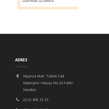
Durmus Üzümcü
ADRES
Nişanca Mah. Türkeli Cad
Mabeyinci Yokuşu No:24 Fatih/
İstanbul
(212) 458 25 25