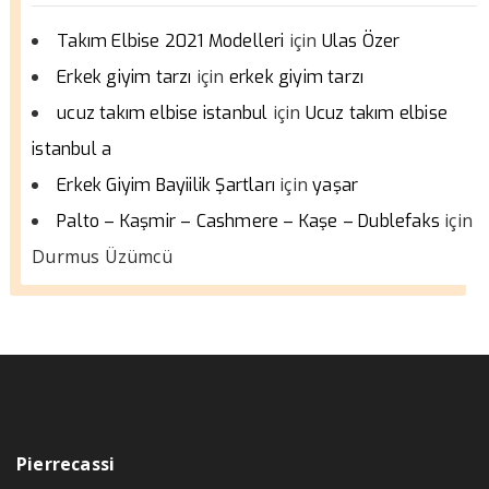
için
Takım Elbise 2021 Modelleri
Ulas Özer
için
Erkek giyim tarzı
erkek giyim tarzı
için
ucuz takım elbise istanbul
Ucuz takım elbise
istanbul a
için
Erkek Giyim Bayiilik Şartları
yaşar
için
Palto – Kaşmir – Cashmere – Kaşe – Dublefaks
Durmus Üzümcü
Pierrecassi