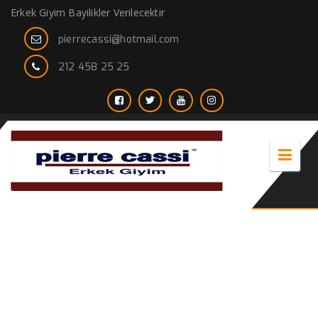
Erkek Giyim Bayilikler Verilecektir
pierrecassi@hotmail.com
212 458 25 25
hakim yaka 3 düğmeli