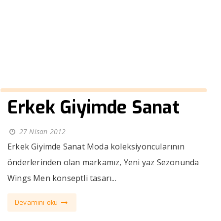
gömlek
››
hakim yaka 3 düğmeli gömlek
Anasayfa
Erkek Giyimde Sanat
27 Nisan 2012
Erkek Giyimde Sanat Moda koleksiyoncularının
önderlerinden olan markamız, Yeni yaz Sezonunda
Wings Men konseptli tasarı...
Devamını oku