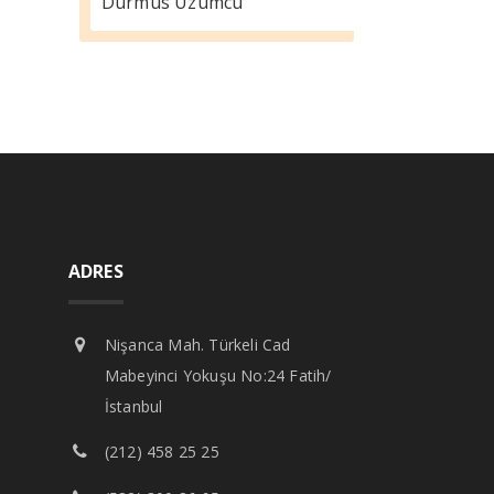
Durmus Üzümcü
ADRES
Nişanca Mah. Türkeli Cad
Mabeyinci Yokuşu No:24 Fatih/
İstanbul
(212) 458 25 25