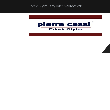
Erkek Giyim Bayilikler Verilecektir
gri siyah kravat