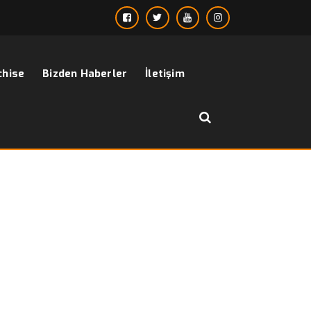
chise
Bizden Haberler
İletişim
››
gri siyah kravat
Anasayfa