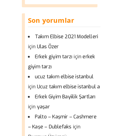
Son yorumlar
Takım Elbise 2021 Modelleri
için
Ulas Özer
için
Erkek giyim tarzı
erkek
giyim tarzı
ucuz takım elbise istanbul
için
Ucuz takım elbise istanbul a
Erkek Giyim Bayiilik Şartları
için
yaşar
Palto – Kaşmir – Cashmere
için
– Kaşe – Dublefaks